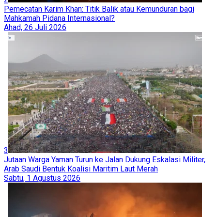
Pemecatan Karim Khan: Titik Balik atau Kemunduran bagi
Mahkamah Pidana Internasional?
Ahad, 26 Juli 2026
3
Jutaan Warga Yaman Turun ke Jalan Dukung Eskalasi Militer,
Arab Saudi Bentuk Koalisi Maritim Laut Merah
Sabtu, 1 Agustus 2026