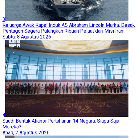
3
Keluarga Awak Kapal Induk AS Abraham Lincoln Murka, Desak
Pentagon Segera Pulangkan Ribuan Pelaut dari Misi Iran
Sabtu, 8 Agustus 2026
4
Saudi Bentuk Aliansi Pertahanan 14 Negara, Siapa Saja
Mereka?
Ahad, 2 Agustus 2026