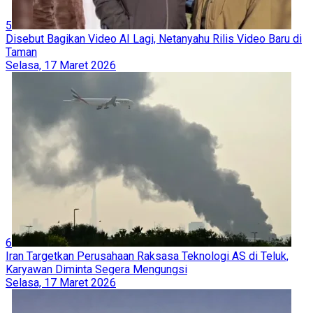
5
Disebut Bagikan Video AI Lagi, Netanyahu Rilis Video Baru di
Taman
Selasa, 17 Maret 2026
6
Iran Targetkan Perusahaan Raksasa Teknologi AS di Teluk,
Karyawan Diminta Segera Mengungsi
Selasa, 17 Maret 2026