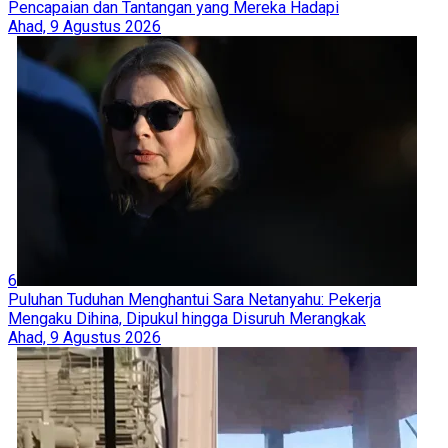
Pencapaian dan Tantangan yang Mereka Hadapi
Ahad, 9 Agustus 2026
6
Puluhan Tuduhan Menghantui Sara Netanyahu: Pekerja
Mengaku Dihina, Dipukul hingga Disuruh Merangkak
Ahad, 9 Agustus 2026