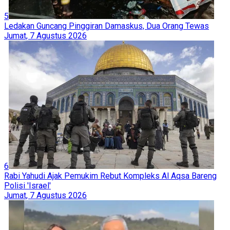
5
Ledakan Guncang Pinggiran Damaskus, Dua Orang Tewas
Jumat, 7 Agustus 2026
6
Rabi Yahudi Ajak Pemukim Rebut Kompleks Al Aqsa Bareng
Polisi 'Israel'
Jumat, 7 Agustus 2026