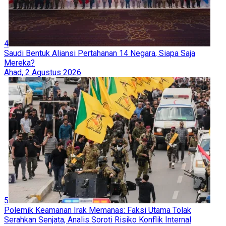
4
Saudi Bentuk Aliansi Pertahanan 14 Negara, Siapa Saja
Mereka?
Ahad, 2 Agustus 2026
5
Polemik Keamanan Irak Memanas: Faksi Utama Tolak
Serahkan Senjata, Analis Soroti Risiko Konflik Internal