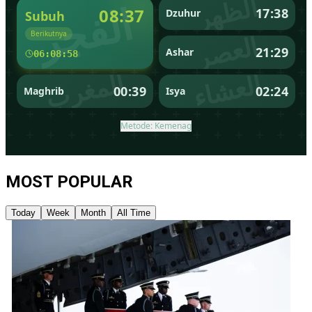
MOST POPULAR
Today
Week
Month
All Time