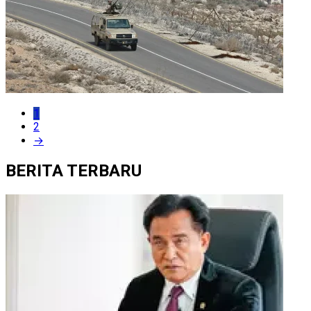
1
2
→
BERITA TERBARU