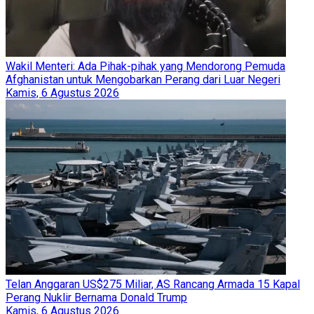
Wakil Menteri: Ada Pihak-pihak yang Mendorong Pemuda
Afghanistan untuk Mengobarkan Perang dari Luar Negeri
Kamis, 6 Agustus 2026
Telan Anggaran US$275 Miliar, AS Rancang Armada 15 Kapal
Perang Nuklir Bernama Donald Trump
Kamis, 6 Agustus 2026