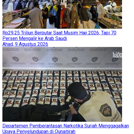
Rp29,25 Triliun Berputar Saat Musim Haji 2026, Tapi 70
Persen Mengalir ke Arab Saudi
Ahad, 9 Agustus 2026
Departemen Pemberantasan Narkotika Suriah Menggagalkan
Upaya Penyelundupan di Qunaitirah