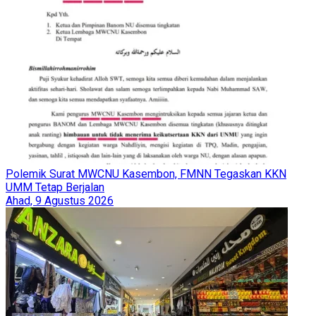
Polemik Surat MWCNU Kasembon, FMNN Tegaskan KKN
UMM Tetap Berjalan
Ahad, 9 Agustus 2026