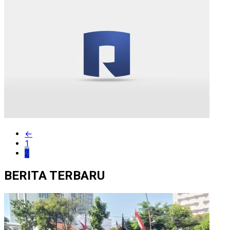
←
1
2
BERITA TERBARU