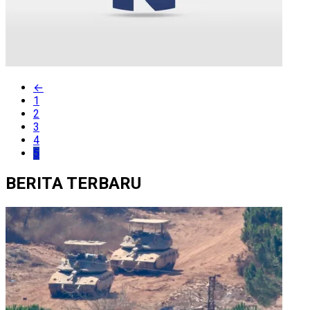
←
1
2
3
4
5
BERITA TERBARU