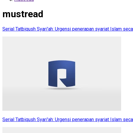
mustread
Serial Tatbiqush Syari'ah: Urgensi penerapan syariat Islam seca
Serial Tatbiqush Syari'ah: Urgensi penerapan syariat Islam seca