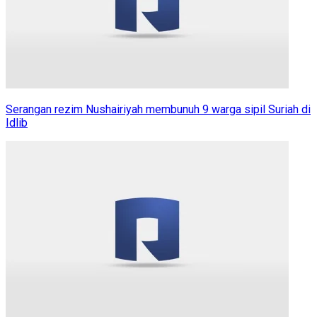
Serangan rezim Nushairiyah membunuh 9 warga sipil Suriah di
Idlib