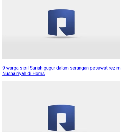
9 warga sipil Suriah gugur dalam serangan pesawat rezim
Nushairiyah di Homs