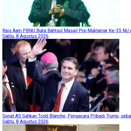
Rais Aam PBNU Buka Bahtsul Masail Pra-Muktamar Ke-35 NU d
Sabtu, 8 Agustus 2026
Senat AS Sahkan Todd Blanche, Pengacara Pribadi Trump, seb
Sabtu, 8 Agustus 2026