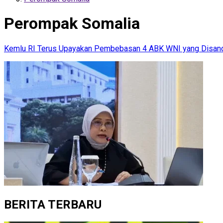
Perompak Somalia
Kemlu RI Terus Upayakan Pembebasan 4 ABK WNI yang Disand
BERITA TERBARU