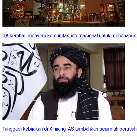
IIA kembali menyeru komunitas internasional untuk menghapus
Tanggapi kebijakan di Xinjiang, AS tambahkan sejumlah perusah