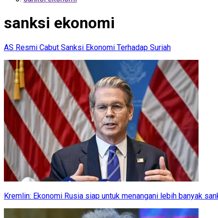
sanksi ekonomi
AS Resmi Cabut Sanksi Ekonomi Terhadap Suriah
Kremlin: Ekonomi Rusia siap untuk menangani lebih banyak san