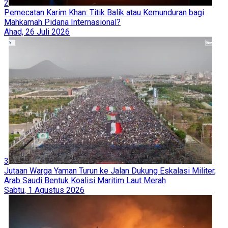
2
Pemecatan Karim Khan: Titik Balik atau Kemunduran bagi
Mahkamah Pidana Internasional?
Ahad, 26 Juli 2026
3
Jutaan Warga Yaman Turun ke Jalan Dukung Eskalasi Militer,
Arab Saudi Bentuk Koalisi Maritim Laut Merah
Sabtu, 1 Agustus 2026