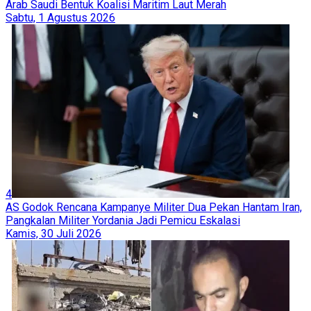
Arab Saudi Bentuk Koalisi Maritim Laut Merah
Sabtu, 1 Agustus 2026
4
AS Godok Rencana Kampanye Militer Dua Pekan Hantam Iran,
Pangkalan Militer Yordania Jadi Pemicu Eskalasi
Kamis, 30 Juli 2026