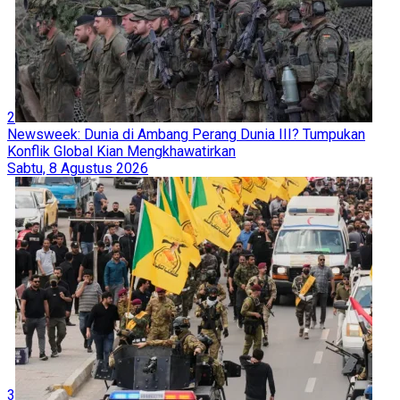
2
Newsweek: Dunia di Ambang Perang Dunia III? Tumpukan
Konflik Global Kian Mengkhawatirkan
Sabtu, 8 Agustus 2026
3