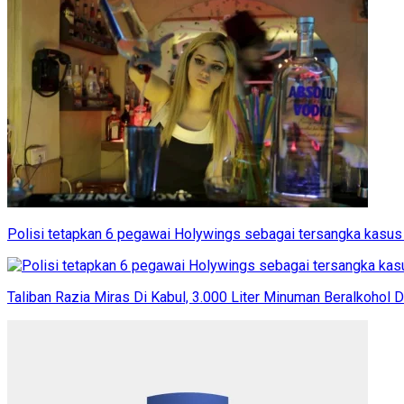
Polisi tetapkan 6 pegawai Holywings sebagai tersangka kasu
Taliban Razia Miras Di Kabul, 3.000 Liter Minuman Beralkohol 