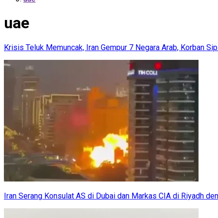
uae
Krisis Teluk Memuncak, Iran Gempur 7 Negara Arab, Korban Sip
Iran Serang Konsulat AS di Dubai dan Markas CIA di Riyadh de