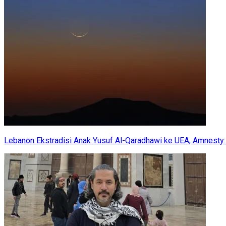
Lebanon Ekstradisi Anak Yusuf Al-Qaradhawi ke UEA, Amnesty