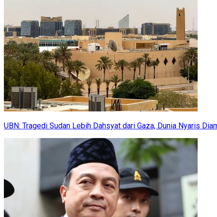
UBN: Tragedi Sudan Lebih Dahsyat dari Gaza, Dunia Nyaris Dia