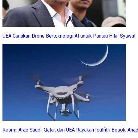
UEA Gunakan Drone Berteknologi AI untuk Pantau Hilal Syawal
Resmi: Arab Saudi, Qatar, dan UEA Rayakan Idulfitri Besok, Aha