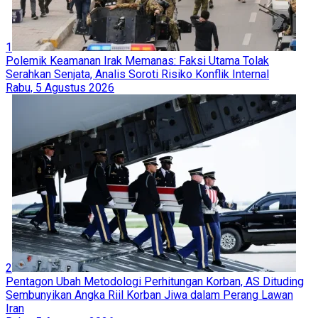
1
Polemik Keamanan Irak Memanas: Faksi Utama Tolak
Serahkan Senjata, Analis Soroti Risiko Konflik Internal
Rabu, 5 Agustus 2026
2
Pentagon Ubah Metodologi Perhitungan Korban, AS Dituding
Sembunyikan Angka Riil Korban Jiwa dalam Perang Lawan
Iran