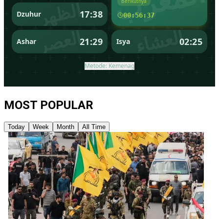
MOST POPULAR
Today
Week
Month
All Time