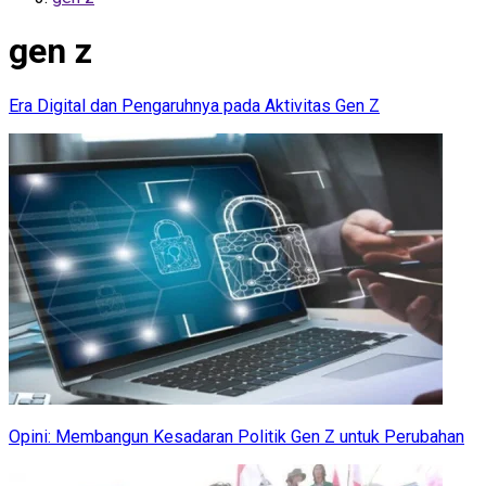
gen z
Era Digital dan Pengaruhnya pada Aktivitas Gen Z
Opini: Membangun Kesadaran Politik Gen Z untuk Perubahan