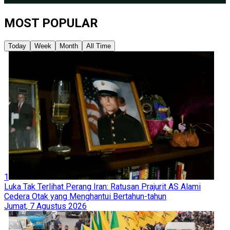
MOST POPULAR
Today
Week
Month
All Time
1
Luka Tak Terlihat Perang Iran: Ratusan Prajurit AS Alami
Cedera Otak yang Menghantui Bertahun-tahun
Jumat, 7 Agustus 2026