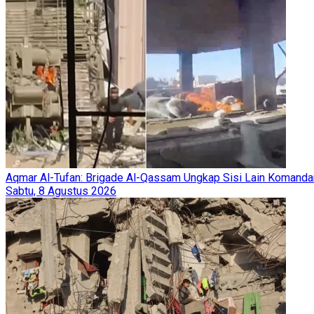
Aqmar Al-Tufan: Brigade Al-Qassam Ungkap Sisi Lain Komanda
Sabtu, 8 Agustus 2026