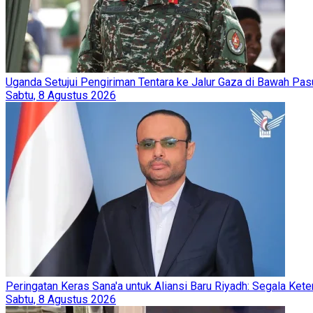
Uganda Setujui Pengiriman Tentara ke Jalur Gaza di Bawah Pasu
Sabtu, 8 Agustus 2026
Peringatan Keras Sana'a untuk Aliansi Baru Riyadh: Segala Kete
Sabtu, 8 Agustus 2026