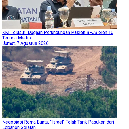
KKI Telusuri Dugaan Perundungan Pasien BPJS oleh 10
Tenaga Medis
Jumat, 7 Agustus 2026
Negosiasi Roma Buntu, "Israel" Tolak Tarik Pasukan dari
Lebanon Selatan