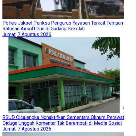
Polres Jaksel Periksa Pengurus Yayasan Terkait Temuan
Ratusan Airsoft Gun di Gudang Sekolah
Jumat, 7 Agustus 2026
RSUD Cicalengka Nonaktifkan Sementara Oknum Perawat
Diduga Unggah Komentar Tak Berempati di Media Sosial
Jumat, 7 Agustus 2026