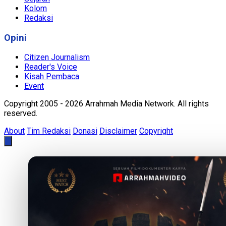
Kolom
Redaksi
Opini
Citizen Journalism
Reader's Voice
Kisah Pembaca
Event
Copyright 2005 - 2026 Arrahmah Media Network. All rights
reserved.
About
Tim Redaksi
Donasi
Disclaimer
Copyright