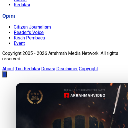
Redaksi
Opini
Citizen Journalism
Reader's Voice
Kisah Pembaca
Event
Copyright 2005 - 2026 Arrahmah Media Network. All rights
reserved.
About
Tim Redaksi
Donasi
Disclaimer
Copyright