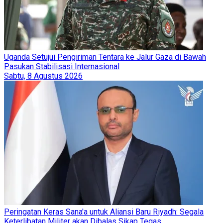
Uganda Setujui Pengiriman Tentara ke Jalur Gaza di Bawah
Pasukan Stabilisasi Internasional
Sabtu, 8 Agustus 2026
Peringatan Keras Sana'a untuk Aliansi Baru Riyadh: Segala
Keterlibatan Militer akan Dibalas Sikap Tegas