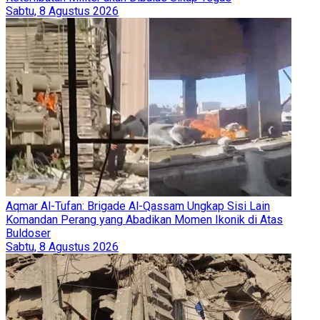
Sabtu, 8 Agustus 2026
Aqmar Al-Tufan: Brigade Al-Qassam Ungkap Sisi Lain
Komandan Perang yang Abadikan Momen Ikonik di Atas
Buldoser
Sabtu, 8 Agustus 2026