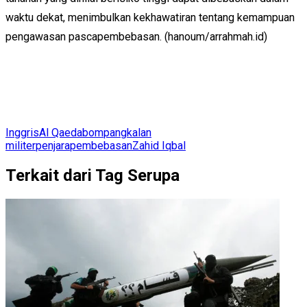
waktu dekat, menimbulkan kekhawatiran tentang kemampuan
pengawasan pascapembebasan. (hanoum/arrahmah.id)
Inggris
Al Qaeda
bom
pangkalan
militer
penjara
pembebasan
Zahid Iqbal
Terkait dari Tag Serupa