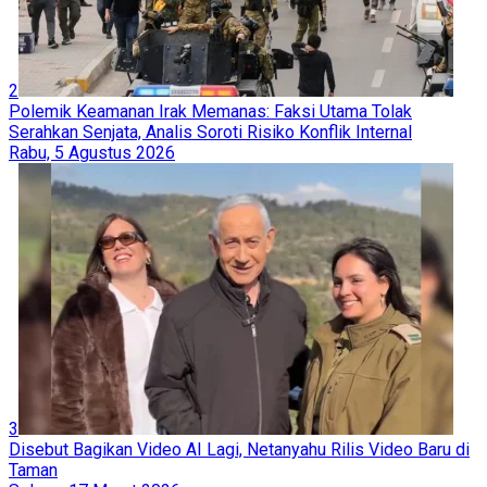
2
Polemik Keamanan Irak Memanas: Faksi Utama Tolak
Serahkan Senjata, Analis Soroti Risiko Konflik Internal
Rabu, 5 Agustus 2026
3
Disebut Bagikan Video AI Lagi, Netanyahu Rilis Video Baru di
Taman