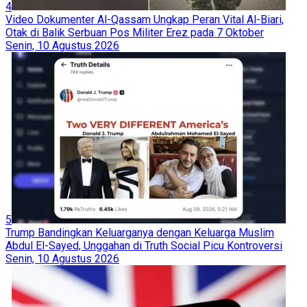
4
Video Dokumenter Al-Qassam Ungkap Peran Vital Al-Biari,
Otak di Balik Serbuan Pos Militer Erez pada 7 Oktober
Senin, 10 Agustus 2026
5
Trump Bandingkan Keluarganya dengan Keluarga Muslim
Abdul El-Sayed, Unggahan di Truth Social Picu Kontroversi
Senin, 10 Agustus 2026