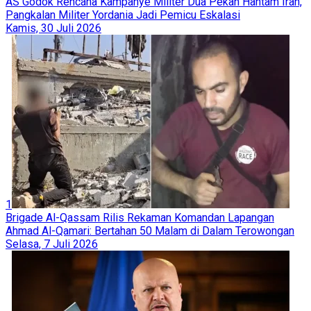
AS Godok Rencana Kampanye Militer Dua Pekan Hantam Iran,
Pangkalan Militer Yordania Jadi Pemicu Eskalasi
Kamis, 30 Juli 2026
1
Brigade Al-Qassam Rilis Rekaman Komandan Lapangan
Ahmad Al-Qamari: Bertahan 50 Malam di Dalam Terowongan
Selasa, 7 Juli 2026