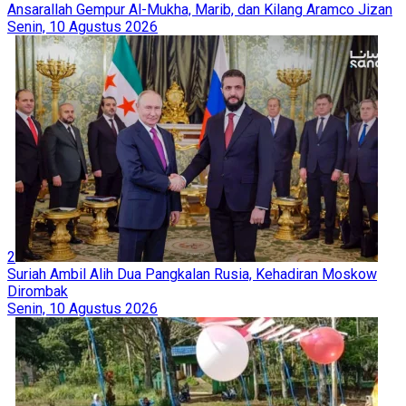
Ansarallah Gempur Al-Mukha, Marib, dan Kilang Aramco Jizan
Senin, 10 Agustus 2026
2
Suriah Ambil Alih Dua Pangkalan Rusia, Kehadiran Moskow
Dirombak
Senin, 10 Agustus 2026