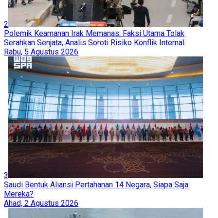
2
Polemik Keamanan Irak Memanas: Faksi Utama Tolak
Serahkan Senjata, Analis Soroti Risiko Konflik Internal
Rabu, 5 Agustus 2026
3
Saudi Bentuk Aliansi Pertahanan 14 Negara, Siapa Saja
Mereka?
Ahad, 2 Agustus 2026