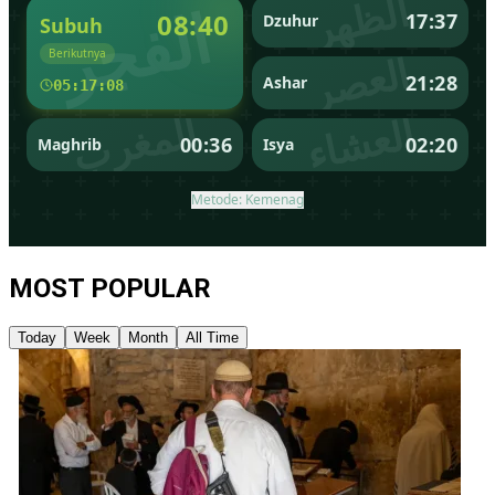
MOST POPULAR
Today
Week
Month
All Time