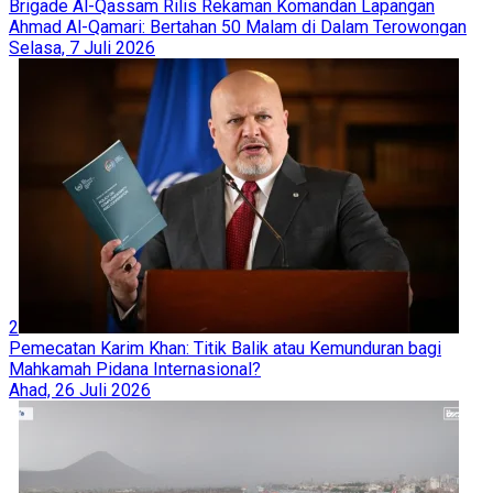
Brigade Al-Qassam Rilis Rekaman Komandan Lapangan
Ahmad Al-Qamari: Bertahan 50 Malam di Dalam Terowongan
Selasa, 7 Juli 2026
2
Pemecatan Karim Khan: Titik Balik atau Kemunduran bagi
Mahkamah Pidana Internasional?
Ahad, 26 Juli 2026