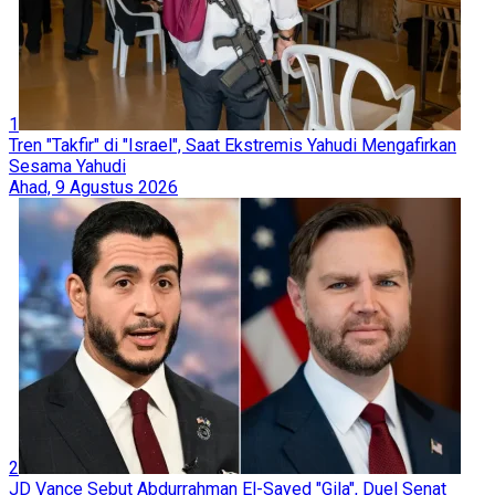
1
Tren "Takfir" di "Israel", Saat Ekstremis Yahudi Mengafirkan
Sesama Yahudi
Ahad, 9 Agustus 2026
2
JD Vance Sebut Abdurrahman El-Sayed "Gila", Duel Senat