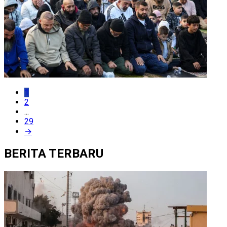
1
2
...
29
→
BERITA TERBARU