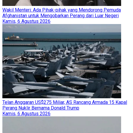
Wakil Menteri: Ada Pihak-pihak yang Mendorong Pemuda
Afghanistan untuk Mengobarkan Perang dari Luar Negeri
Kamis, 6 Agustus 2026
Telan Anggaran US$275 Miliar, AS Rancang Armada 15 Kapal
Perang Nuklir Bernama Donald Trump
Kamis, 6 Agustus 2026