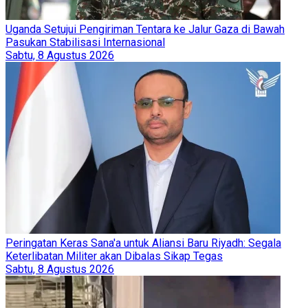
Uganda Setujui Pengiriman Tentara ke Jalur Gaza di Bawah
Pasukan Stabilisasi Internasional
Sabtu, 8 Agustus 2026
Peringatan Keras Sana'a untuk Aliansi Baru Riyadh: Segala
Keterlibatan Militer akan Dibalas Sikap Tegas
Sabtu, 8 Agustus 2026