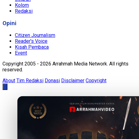
Kolom
Redaksi
Opini
Citizen Journalism
Reader's Voice
Kisah Pembaca
Event
Copyright 2005 - 2026 Arrahmah Media Network. All rights
reserved.
About
Tim Redaksi
Donasi
Disclaimer
Copyright