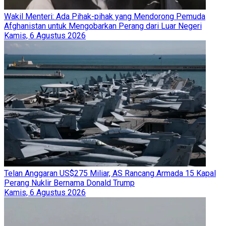
Wakil Menteri: Ada Pihak-pihak yang Mendorong Pemuda
Afghanistan untuk Mengobarkan Perang dari Luar Negeri
Kamis, 6 Agustus 2026
Telan Anggaran US$275 Miliar, AS Rancang Armada 15 Kapal
Perang Nuklir Bernama Donald Trump
Kamis, 6 Agustus 2026