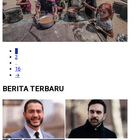
1
2
...
16
→
BERITA TERBARU