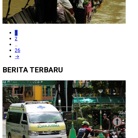
1
2
...
26
→
BERITA TERBARU