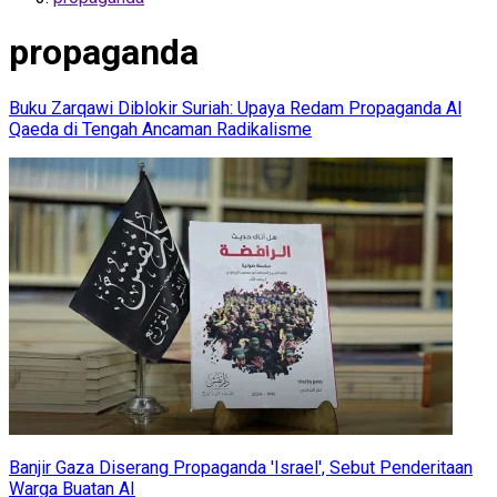
propaganda
Buku Zarqawi Diblokir Suriah: Upaya Redam Propaganda Al
Qaeda di Tengah Ancaman Radikalisme
Banjir Gaza Diserang Propaganda 'Israel', Sebut Penderitaan
Warga Buatan AI