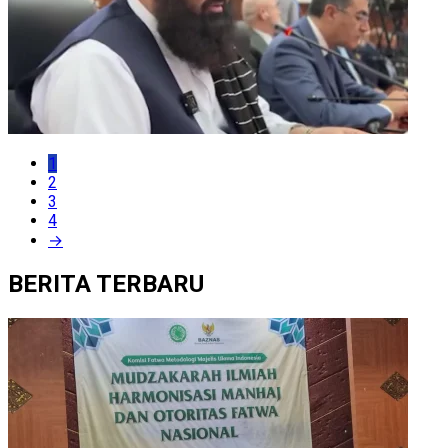
1
2
3
4
→
BERITA TERBARU