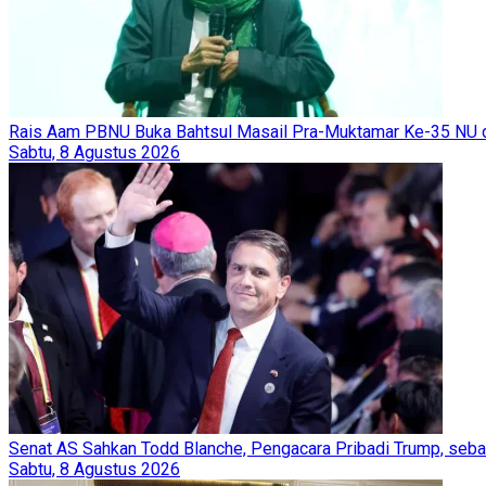
Rais Aam PBNU Buka Bahtsul Masail Pra-Muktamar Ke-35 NU d
Sabtu, 8 Agustus 2026
Senat AS Sahkan Todd Blanche, Pengacara Pribadi Trump, seb
Sabtu, 8 Agustus 2026