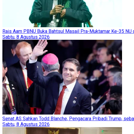
Rais Aam PBNU Buka Bahtsul Masail Pra-Muktamar Ke-35 NU d
Sabtu, 8 Agustus 2026
Senat AS Sahkan Todd Blanche, Pengacara Pribadi Trump, seb
Sabtu, 8 Agustus 2026