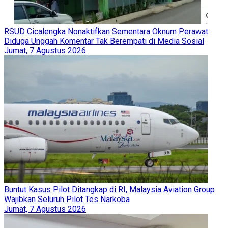
RSUD Cicalengka Nonaktifkan Sementara Oknum Perawat
Diduga Unggah Komentar Tak Berempati di Media Sosial
Jumat, 7 Agustus 2026
Buntut Kasus Pilot Ditangkap di RI, Malaysia Aviation Group
Wajibkan Seluruh Pilot Tes Narkoba
Jumat, 7 Agustus 2026