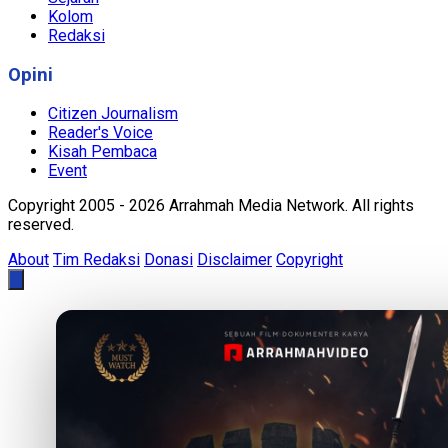
Kolom
Redaksi
Opini
Citizen Journalism
Reader's Voice
Kisah Pembaca
Event
Copyright 2005 - 2026 Arrahmah Media Network. All rights
reserved.
About
Tim Redaksi
Donasi
Disclaimer
Copyright