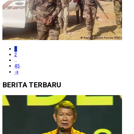
1
2
...
45
→
BERITA TERBARU