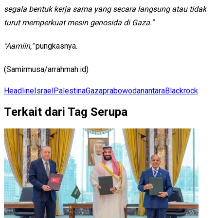
segala bentuk kerja sama yang secara langsung atau tidak
turut memperkuat mesin genosida di Gaza."
"Aamiin,"
pungkasnya.
(Samirmusa/arrahmah.id)
Headline
Israel
Palestina
Gaza
prabowo
danantara
Blackrock
Terkait dari Tag Serupa