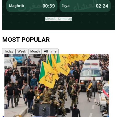
MOST POPULAR
Today
Week
Month
All Time