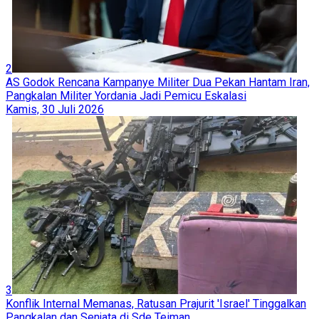
2
AS Godok Rencana Kampanye Militer Dua Pekan Hantam Iran,
Pangkalan Militer Yordania Jadi Pemicu Eskalasi
Kamis, 30 Juli 2026
3
Konflik Internal Memanas, Ratusan Prajurit 'Israel' Tinggalkan
Pangkalan dan Senjata di Sde Teiman