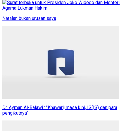
Natalan bukan urusan saya
Dr. Ayman Al-Balawi : "Khawarij masa kini, IS(IS) dan para
pengikutnya"