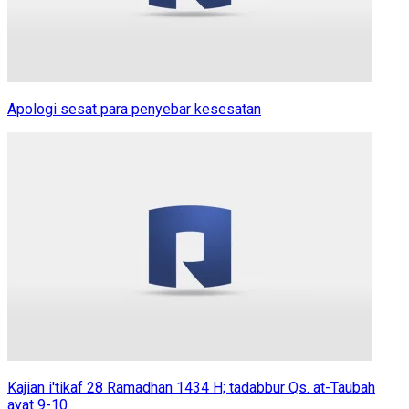
Apologi sesat para penyebar kesesatan
Kajian i'tikaf 28 Ramadhan 1434 H; tadabbur Qs. at-Taubah
ayat 9-10