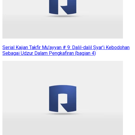
Serial Kajian Takfir Mu'ayyan # 9: Dalil-dalil Syar'i Kebodohan
Sebagai Udzur Dalam Pengkafiran (bagian 4)