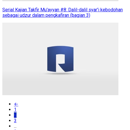
Serial Kajian Takfir Mu'ayyan #8: Dalil-dalil syar'i kebodohan
sebagai udzur dalam pengkafiran (bagian 3)
←
1
2
3
...