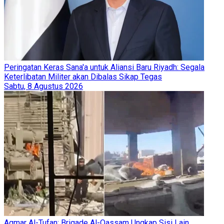
Peringatan Keras Sana'a untuk Aliansi Baru Riyadh: Segala
Keterlibatan Militer akan Dibalas Sikap Tegas
Sabtu, 8 Agustus 2026
Aqmar Al-Tufan: Brigade Al-Qassam Ungkap Sisi Lain