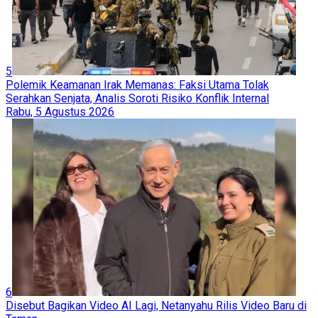
5
Polemik Keamanan Irak Memanas: Faksi Utama Tolak
Serahkan Senjata, Analis Soroti Risiko Konflik Internal
Rabu, 5 Agustus 2026
6
Disebut Bagikan Video AI Lagi, Netanyahu Rilis Video Baru di