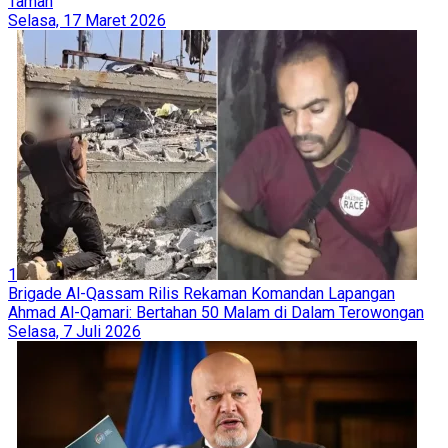
Taman
Selasa, 17 Maret 2026
1
Brigade Al-Qassam Rilis Rekaman Komandan Lapangan
Ahmad Al-Qamari: Bertahan 50 Malam di Dalam Terowongan
Selasa, 7 Juli 2026