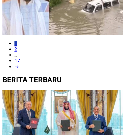
1
2
...
17
→
BERITA TERBARU