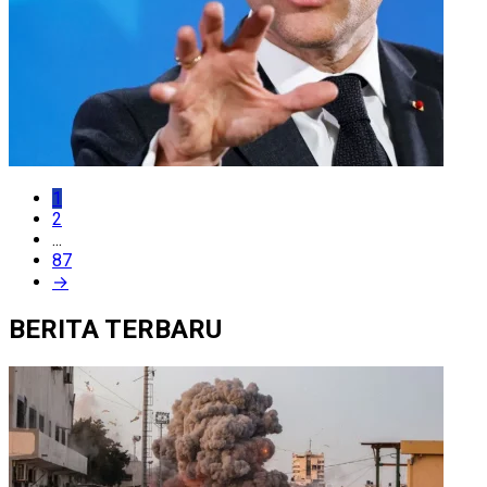
1
2
...
87
→
BERITA TERBARU