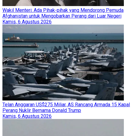
Wakil Menteri: Ada Pihak-pihak yang Mendorong Pemuda
Afghanistan untuk Mengobarkan Perang dari Luar Negeri
Kamis, 6 Agustus 2026
Telan Anggaran US$275 Miliar, AS Rancang Armada 15 Kapal
Perang Nuklir Bernama Donald Trump
Kamis, 6 Agustus 2026