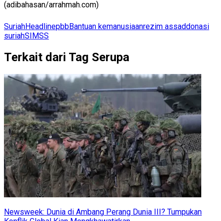
(adibahasan/arrahmah.com)
Suriah
Headline
pbb
Bantuan kemanusiaan
rezim assad
donasi
suriah
SIMSS
Terkait dari Tag Serupa
Newsweek: Dunia di Ambang Perang Dunia III? Tumpukan