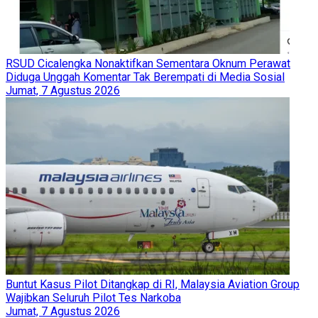
RSUD Cicalengka Nonaktifkan Sementara Oknum Perawat
Diduga Unggah Komentar Tak Berempati di Media Sosial
Jumat, 7 Agustus 2026
Buntut Kasus Pilot Ditangkap di RI, Malaysia Aviation Group
Wajibkan Seluruh Pilot Tes Narkoba
Jumat, 7 Agustus 2026