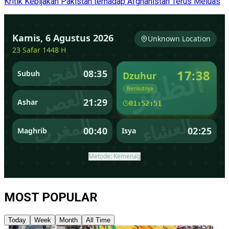
Kritik Kebijakan Pakistan terhadap Afghanistan Terus Meluas
MOST POPULAR
Today
Week
Month
All Time