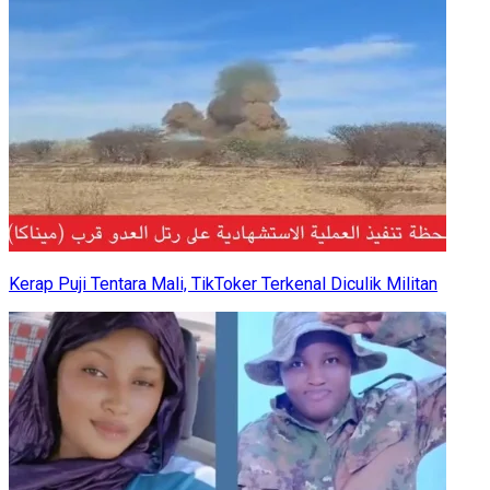
Kerap Puji Tentara Mali, TikToker Terkenal Diculik Militan