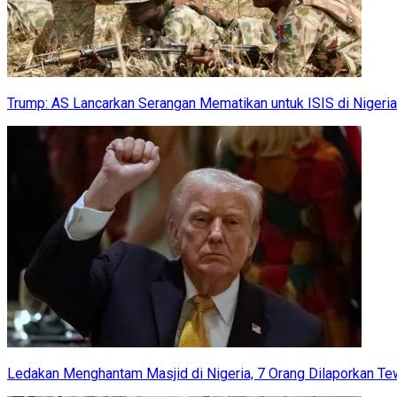
Trump: AS Lancarkan Serangan Mematikan untuk ISIS di Nigeria
Ledakan Menghantam Masjid di Nigeria, 7 Orang Dilaporkan T