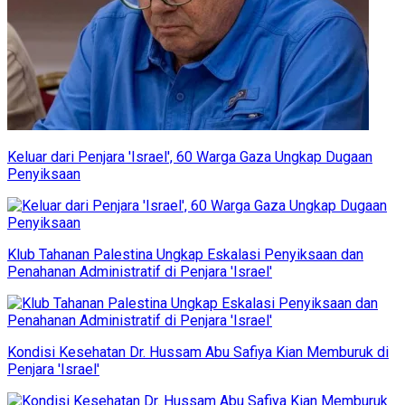
Keluar dari Penjara 'Israel', 60 Warga Gaza Ungkap Dugaan
Penyiksaan
Klub Tahanan Palestina Ungkap Eskalasi Penyiksaan dan
Penahanan Administratif di Penjara 'Israel'
Kondisi Kesehatan Dr. Hussam Abu Safiya Kian Memburuk di
Penjara 'Israel'