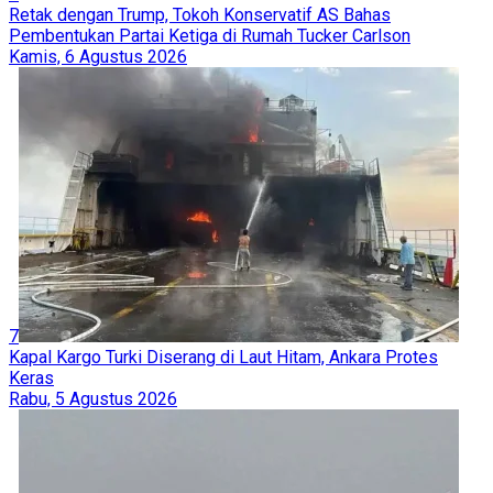
Retak dengan Trump, Tokoh Konservatif AS Bahas
Pembentukan Partai Ketiga di Rumah Tucker Carlson
Kamis, 6 Agustus 2026
7
Kapal Kargo Turki Diserang di Laut Hitam, Ankara Protes
Keras
Rabu, 5 Agustus 2026