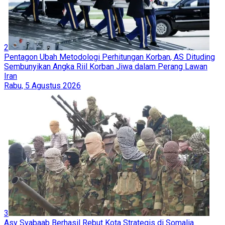
2
Pentagon Ubah Metodologi Perhitungan Korban, AS Dituding
Sembunyikan Angka Riil Korban Jiwa dalam Perang Lawan
Iran
Rabu, 5 Agustus 2026
3
Asy Syabaab Berhasil Rebut Kota Strategis di Somalia