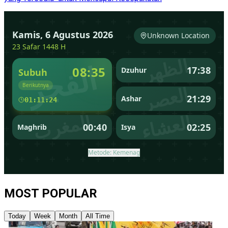
MOST POPULAR
Today
Week
Month
All Time