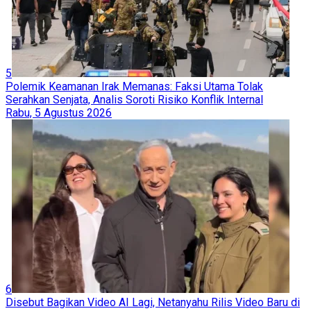
5
Polemik Keamanan Irak Memanas: Faksi Utama Tolak
Serahkan Senjata, Analis Soroti Risiko Konflik Internal
Rabu, 5 Agustus 2026
6
Disebut Bagikan Video AI Lagi, Netanyahu Rilis Video Baru di