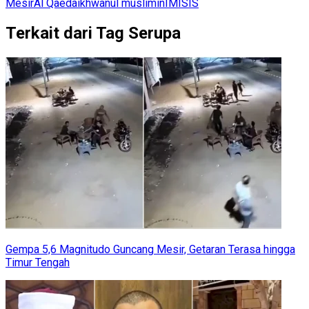
Mesir
Al Qaeda
ikhwanul muslimin
IM
ISIS
Terkait dari Tag Serupa
Gempa 5,6 Magnitudo Guncang Mesir, Getaran Terasa hingga
Timur Tengah