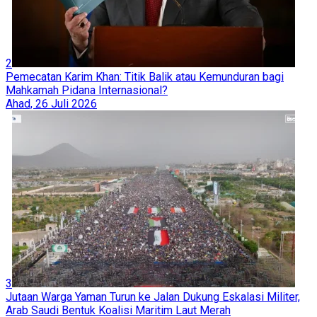
2
Pemecatan Karim Khan: Titik Balik atau Kemunduran bagi
Mahkamah Pidana Internasional?
Ahad, 26 Juli 2026
3
Jutaan Warga Yaman Turun ke Jalan Dukung Eskalasi Militer,
Arab Saudi Bentuk Koalisi Maritim Laut Merah