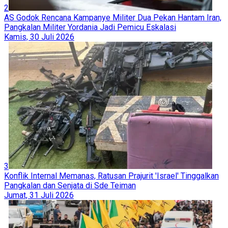
2
AS Godok Rencana Kampanye Militer Dua Pekan Hantam Iran,
Pangkalan Militer Yordania Jadi Pemicu Eskalasi
Kamis, 30 Juli 2026
3
Konflik Internal Memanas, Ratusan Prajurit 'Israel' Tinggalkan
Pangkalan dan Senjata di Sde Teiman
Jumat, 31 Juli 2026