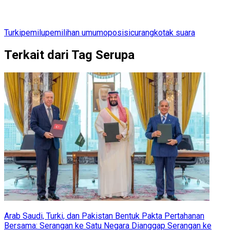
Turki
pemilu
pemilihan umum
oposisi
curang
kotak suara
Terkait dari Tag Serupa
Arab Saudi, Turki, dan Pakistan Bentuk Pakta Pertahanan
Bersama: Serangan ke Satu Negara Dianggap Serangan ke