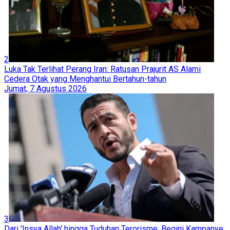
2
Luka Tak Terlihat Perang Iran: Ratusan Prajurit AS Alami
Cedera Otak yang Menghantui Bertahun-tahun
Jumat, 7 Agustus 2026
3
Dari 'Insya Allah' hingga Tuduhan Terorisme, Begini Kampanye