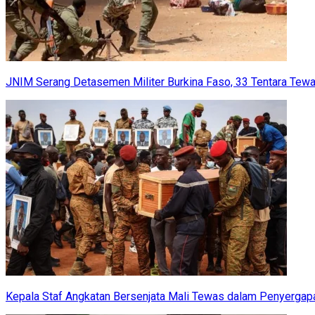
JNIM Serang Detasemen Militer Burkina Faso, 33 Tentara Tew
Kepala Staf Angkatan Bersenjata Mali Tewas dalam Penyergap