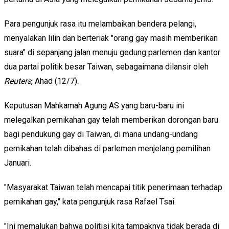
Para pengunjuk rasa
itu
melambaikan bendera
pelangi
,
menyalakan lilin
dan berteriak
"
orang
gay
masih
memberikan
suara
" di sepanjang jalan menuju gedung parlemen dan kantor
dua partai politik besar Taiwan, sebagaimana dilansir oleh
Reuters
, Ahad (12/7).
Keputusan
Mahkamah Agung AS
yang
baru-baru ini
melegalkan
pernikahan gay
telah memberikan
dorongan
baru
bagi pendukung gay
di Taiwan
,
di mana
undang-undang
pernikahan
telah dibahas
di
parlemen
menjelang pemilihan
Januari.
"
Masyarakat
Taiwan
telah mencapai
titik
penerimaan
terhadap
pernikahan
gay
,
"
kata
pengunjuk rasa
Rafael
Tsai
.
"
Ini memalukan bahwa
politisi kita
tampaknya tidak
berada di