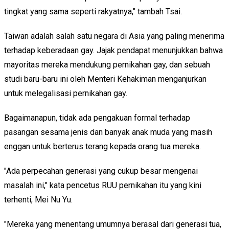
tingkat yang sama seperti
rakyatnya
," tambah Tsai.
Taiwan
adalah salah satu
negara di Asia yang paling
menerima
terhadap keberadaan gay.
Jajak pendapat menunjukkan
bahwa
mayoritas
mereka
mendukung
pernikahan gay
,
dan sebuah
studi
baru-baru ini
oleh
Menteri Kehakiman
menganjurkan
untuk me
legalisasi
pernikahan gay.
B
agaimanapun, t
idak ada
pengakuan formal
terhadap
pasangan
sesama jenis
dan
banyak anak muda
yang
masih
enggan
untuk berterus terang kepada
orang tua mereka
.
"Ada perpecahan generasi yang cukup besar mengenai
masalah ini," kata pencetus RUU pernikahan itu yang kini
terhenti, Mei Nu Yu.
"Mereka yang menentang umumnya berasal dari generasi tua,