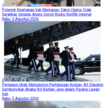
1
Polemik Keamanan Irak Memanas: Faksi Utama Tolak
Serahkan Senjata, Analis Soroti Risiko Konflik Internal
Rabu, 5 Agustus 2026
2
Pentagon Ubah Metodologi Perhitungan Korban, AS Dituding
Sembunyikan Angka Riil Korban Jiwa dalam Perang Lawan
Iran
Rabu, 5 Agustus 2026