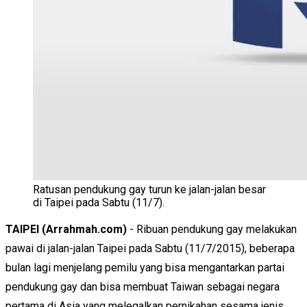
Ratusan pendukung gay turun ke jalan-jalan besar
di Taipei pada Sabtu (11/7).
TAIPEI
(
Arrahmah.com)
-
Ribuan pendukung
gay
melakukan
pawai di jalan-jalan
Taipei
pada Sabtu (11/7/2015)
, beberapa
bulan lagi
menjelang pemilu
yang bisa
mengantarkan
partai
pendukung
gay
dan
bisa membuat
Taiwan sebagai negara
pertama di Asia yang
melegalkan
pernikahan sesama jenis
.