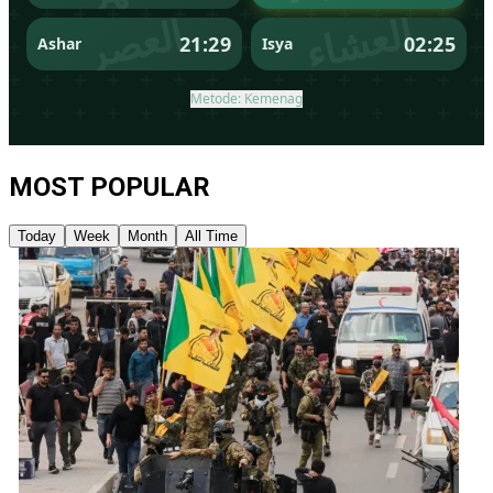
MOST POPULAR
Today
Week
Month
All Time