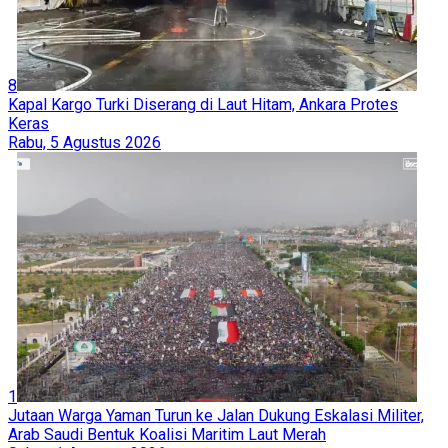
8
Kapal Kargo Turki Diserang di Laut Hitam, Ankara Protes
Keras
Rabu, 5 Agustus 2026
1
Jutaan Warga Yaman Turun ke Jalan Dukung Eskalasi Militer,
Arab Saudi Bentuk Koalisi Maritim Laut Merah