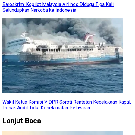
Bareskrim: Kopilot Malaysia Airlines Diduga Tiga Kali
Selundupkan Narkoba ke Indonesia
Wakil Ketua Komisi V DPR Soroti Rentetan Kecelakaan Kapal,
Desak Audit Total Keselamatan Pelayaran
Lanjut Baca