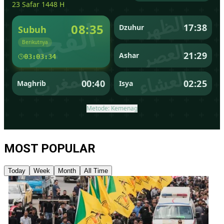
MOST POPULAR
Today
Week
Month
All Time