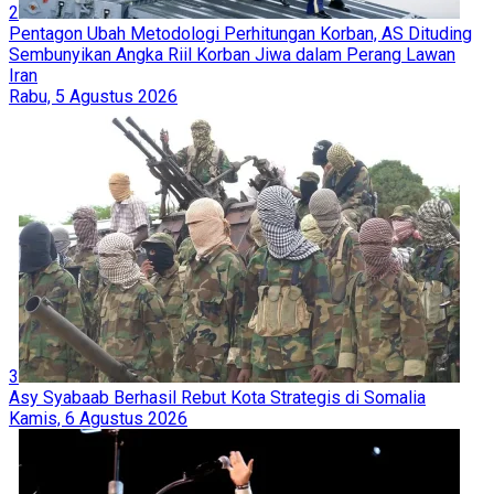
2
Pentagon Ubah Metodologi Perhitungan Korban, AS Dituding
Sembunyikan Angka Riil Korban Jiwa dalam Perang Lawan
Iran
Rabu, 5 Agustus 2026
3
Asy Syabaab Berhasil Rebut Kota Strategis di Somalia
Kamis, 6 Agustus 2026