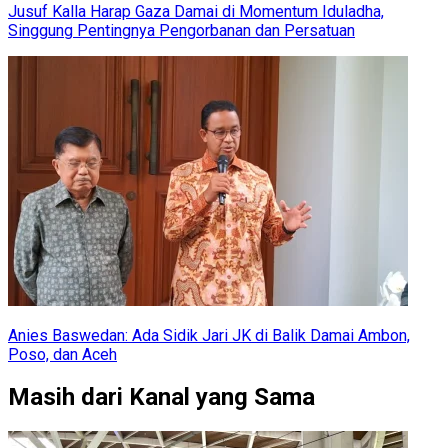
Jusuf Kalla Harap Gaza Damai di Momentum Iduladha,
Singgung Pentingnya Pengorbanan dan Persatuan
Anies Baswedan: Ada Sidik Jari JK di Balik Damai Ambon,
Poso, dan Aceh
Masih dari Kanal yang Sama