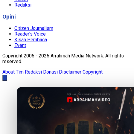
Redaksi
Opini
Citizen Journalism
Reader's Voice
Kisah Pembaca
Event
Copyright 2005 - 2026 Arrahmah Media Network. All rights
reserved.
About
Tim Redaksi
Donasi
Disclaimer
Copyright