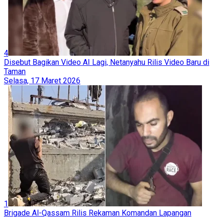
4
Disebut Bagikan Video AI Lagi, Netanyahu Rilis Video Baru di
Taman
Selasa, 17 Maret 2026
1
Brigade Al-Qassam Rilis Rekaman Komandan Lapangan