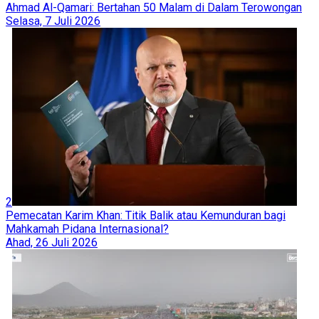
Ahmad Al-Qamari: Bertahan 50 Malam di Dalam Terowongan
Selasa, 7 Juli 2026
2
Pemecatan Karim Khan: Titik Balik atau Kemunduran bagi
Mahkamah Pidana Internasional?
Ahad, 26 Juli 2026