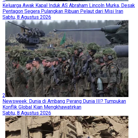
Keluarga Awak Kapal Induk AS Abraham Lincoln Murka, Desak
Pentagon Segera Pulangkan Ribuan Pelaut dari Misi Iran
Sabtu, 8 Agustus 2026
2
Newsweek: Dunia di Ambang Perang Dunia III? Tumpukan
Konflik Global Kian Mengkhawatirkan
Sabtu, 8 Agustus 2026