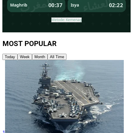
MOST POPULAR
Today
Week
Month
All Time
1